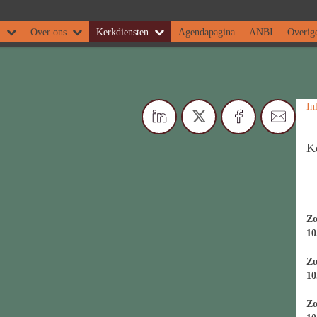
m
Over ons
Kerkdiensten
Agendapagina
ANBI
Overige
In
K
Zo
10
Zo
10
Zo