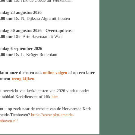
.00 uur
Ds. H.P. de Goede uit Werkendam
ndag 23 augustus 2026
.00 uur
Ds. N. Dijkstra Algra uit Houten
ndag 30 augustus 2026 - Overstapdienst
.00 uur
Dhr. Arte Havenaar uit Waal
ndag 6 september 2026
.00 uur
Ds. L. Krüger Rotterdam
kunt onze diensten ook
online volgen
of op een later
oment
terug kijken
.
t overzicht van kerkdiensten van 2026 vindt u onder
t tabblad Kerkdiensten of klik
hier
.
nt u op zoek naar de website van de Hervormde Kerk
eide-Tienhoven?
https://www.pkn-ameide-
enhoven.nl/