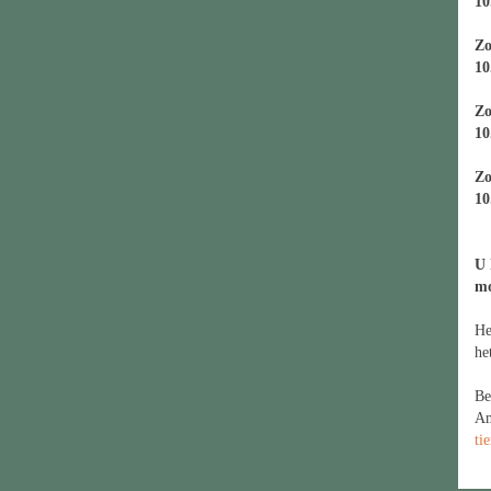
10
Zo
10
Zo
10
Zo
10
U 
m
He
he
Be
Am
ti