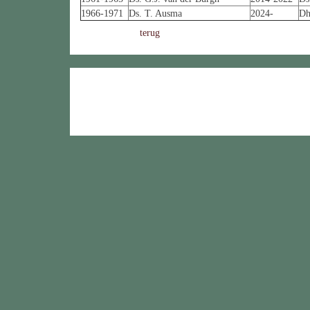
1966-1971
Ds. T. Ausma
2024-
Dh
terug