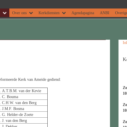
m
Over ons
Kerkdiensten
Agendapagina
ANBI
Overige
In
K
eformeerde Kerk van Ameide gediend:
Zo
. A.T.B.M. van der Kevie
10
. C. Bouma
. C.H.W. van den Berg
Zo
. J.M.F. Bosma
10
. G. Helder-de Zoete
. J. van den Berg
Zo
. J. Dekker