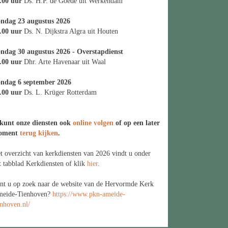
.00 uur
Ds. H.P. de Goede uit Werkendam
ndag 23 augustus 2026
.00 uur
Ds. N. Dijkstra Algra uit Houten
ndag 30 augustus 2026 - Overstapdienst
.00 uur
Dhr. Arte Havenaar uit Waal
ndag 6 september 2026
.00 uur
Ds. L. Krüger Rotterdam
kunt onze diensten ook
online volgen
of op een later
oment
terug kijken
.
t overzicht van kerkdiensten van 2026 vindt u onder
t tabblad Kerkdiensten of klik
hier
.
nt u op zoek naar de website van de Hervormde Kerk
eide-Tienhoven?
https://www.pkn-ameide-
enhoven.nl/