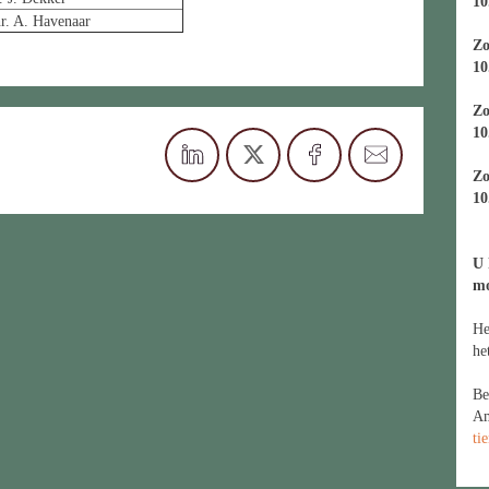
10
r. A. Havenaar
Zo
10
Zo
10
Zo
10
U 
m
He
he
Be
Am
ti