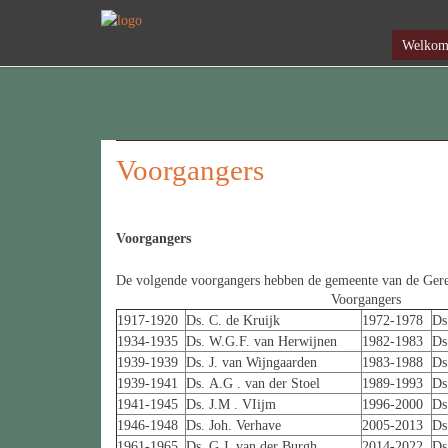
Welko
Voorgangers
Voorgangers
De volgende voorgangers hebben de gemeente van de Ger
Voorgangers
1917-1920
Ds. C. de Kruijk
1972-1978
Ds
1934-1935
Ds. W.G.F. van Herwijnen
1982-1983
Ds
1939-1939
Ds. J. van Wijngaarden
1983-1988
Ds
1939-1941
Ds. A.G . van der Stoel
1989-1993
Ds
1941-1945
Ds. J.M . VIijm
1996-2000
Ds
1946-1948
Ds. Joh. Verhave
2005-2013
Ds
1961-1965
Ds. G.J. van der Burgh
2014-2022
Ds