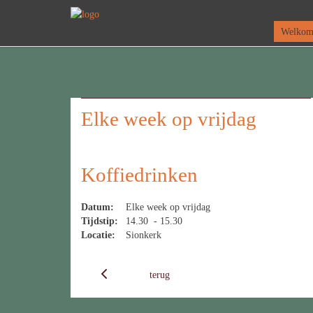
Welko
Elke week op vrijdag
Koffiedrinken
Datum:
Elke week op vrijdag
Tijdstip:
14.30 - 15.30
Locatie:
Sionkerk
terug