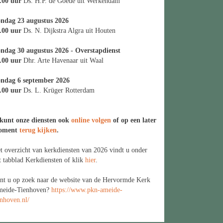
.00 uur
Ds. H.P. de Goede uit Werkendam
ndag 23 augustus 2026
.00 uur
Ds. N. Dijkstra Algra uit Houten
ndag 30 augustus 2026 - Overstapdienst
.00 uur
Dhr. Arte Havenaar uit Waal
ndag 6 september 2026
.00 uur
Ds. L. Krüger Rotterdam
kunt onze diensten ook
online volgen
of op een later
oment
terug kijken
.
t overzicht van kerkdiensten van 2026 vindt u onder
t tabblad Kerkdiensten of klik
hier
.
nt u op zoek naar de website van de Hervormde Kerk
eide-Tienhoven?
https://www.pkn-ameide-
enhoven.nl/