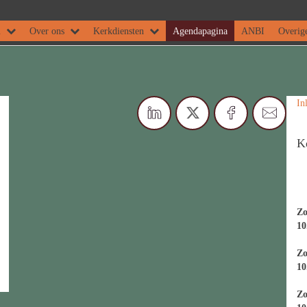
m
Over ons
Kerkdiensten
Agendapagina
ANBI
Overige
In
K
Zo
10
Zo
10
Zo