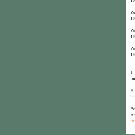
10
Zo
10
Zo
10
Zo
10
U 
m
He
he
Be
Am
ti