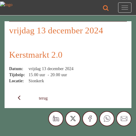
Toggl
naviga
vrijdag 13 december 2024
Kerstmarkt 2.0
Datum:
vrijdag 13 december 2024
Tijdstip:
15.00 uur - 20.00 uur
Locatie:
Sionkerk
terug