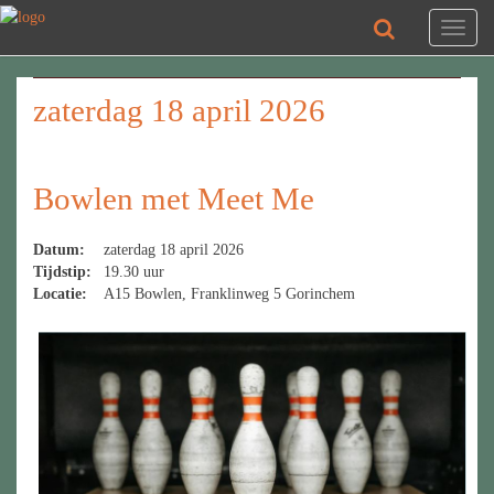
Toggl
naviga
zaterdag 18 april 2026
Bowlen met Meet Me
Datum:
zaterdag 18 april 2026
Tijdstip:
19.30 uur
Locatie:
A15 Bowlen, Franklinweg 5 Gorinchem