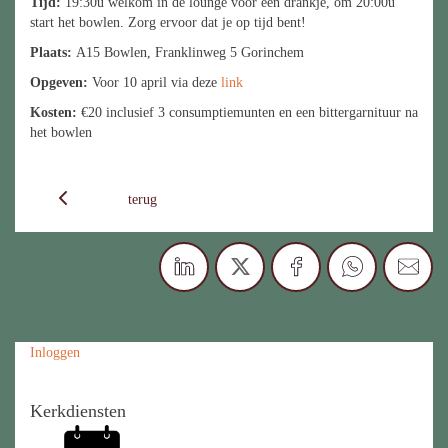
Tijd:
19:30u welkom in de lounge voor een drankje, om 20:00u
start het bowlen. Zorg ervoor dat je op tijd bent!
Plaats:
A15 Bowlen, Franklinweg 5 Gorinchem
Opgeven:
Voor 10 april via deze
link
Kosten:
€20 inclusief 3 consumptiemunten en een bittergarnituur na
het bowlen
terug
Inloggen
Kerkdiensten